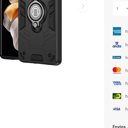
1
h
h
h
h
h
h
h
Envíos