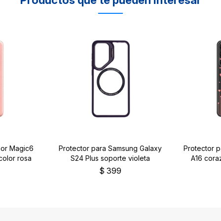
nor Magic6
Protector para Samsung Galaxy
Protector 
color rosa
S24 Plus soporte violeta
A16 cora
$
399