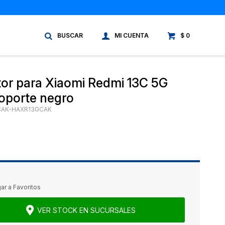
$
0
tor para Xiaomi Redmi 13C 5G
soporte negro
CAK-HAXR13GCAK
VER STOCK EN SUCURSALES