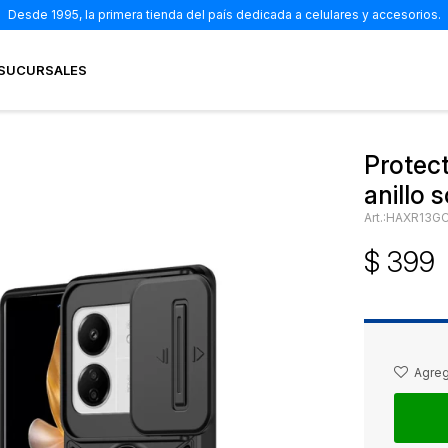
Desde 1995, la primera tienda del país dedicada a celulares y accesorios.
SUCURSALES
Protec
anillo 
HAXR13G
$
399