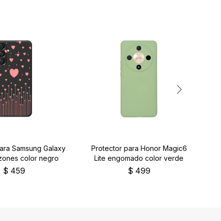
para Samsung Galaxy
Protector para Honor Magic6
P
zones color negro
Lite engomado color verde
$
459
$
499