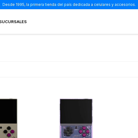
Desde 1995, la primera tienda del país dedicada a celulares y accesorios.
SUCURSALES