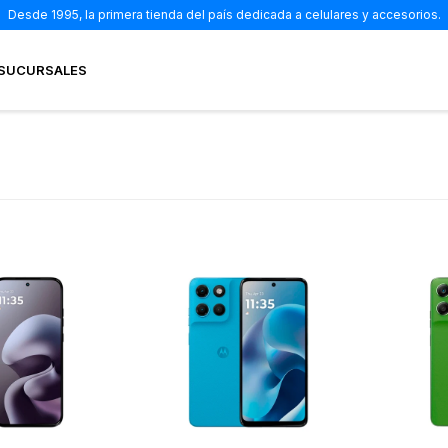
Desde 1995, la primera tienda del país dedicada a celulares y accesorios.
SUCURSALES