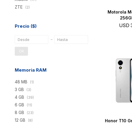
ZTE
(2)
Motorola M
256GB
USD
Precio
($)
OK
Memoria RAM
48 MB
(1)
3 GB
(3)
4 GB
(39)
6 GB
(11)
8 GB
(23)
12 GB
Honor T10 Gr
(8)