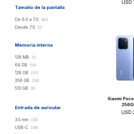
USD
Tamaño de la pantalla
De 6.0 a 7.0
(82)
Desde 7.0
(2)
Memoria interna
128 MB
(1)
64 GB
(13)
128 GB
(37)
256 GB
(29)
512 GB
(5)
Xiaomi Poco
256GB
Entrada de auricular
USD
3.5 mm
(35)
USB-C
(38)