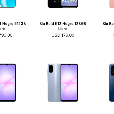
G Negro 512GB
Blu Bold K12 Negro 128GB
Blu B
bre
Libre
799,00
USD
179,00