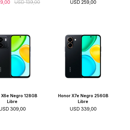
29,00
USD
139,00
USD
259,00
 X6e Negro 128GB
Honor X7e Negro 256GB
Libre
Libre
USD
309,00
USD
339,00