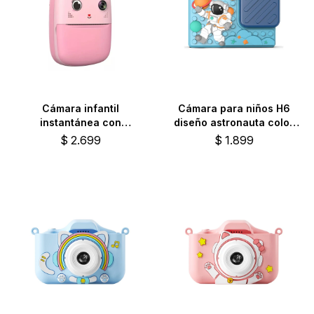
Cámara infantil
Cámara para niños H6
instantánea con
diseño astronauta color
impresión color rosa
azul
$
2.699
$
1.899