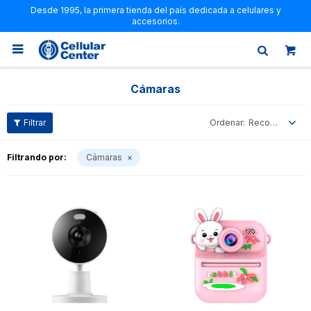
Desde 1995, la primera tienda del país dedicada a celulares y
accesorios.

Cámaras
Recomendados
Filtrando por:
Cámaras