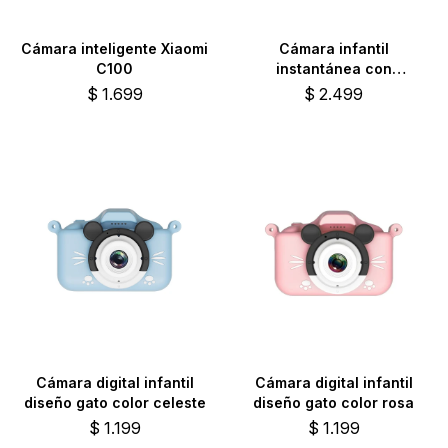
Cámara inteligente Xiaomi
Cámara infantil
C100
instantánea con
impresión diseño conejo
$
1.699
$
2.499
color rosa
Cámara digital infantil
Cámara digital infantil
diseño gato color celeste
diseño gato color rosa
$
1.199
$
1.199