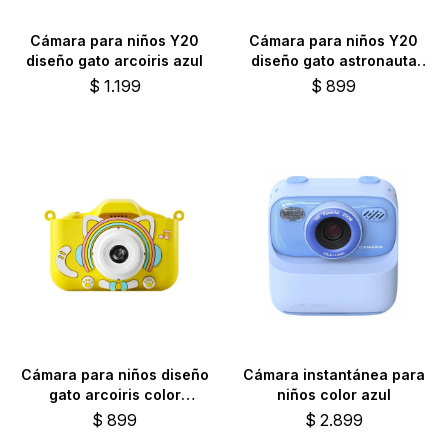
Cámara para niños Y20
Cámara para niños Y20
diseño gato arcoiris azul
diseño gato astronauta
color rosa
$
1.199
$
899
Cámara para niños diseño
Cámara instantánea para
gato arcoiris color
niños color azul
amarillo
$
899
$
2.899