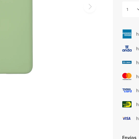
1
h
h
h
h
h
h
h
Envíos