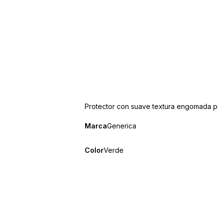
Protector con suave textura engomada po
Marca
Generica
Color
Verde