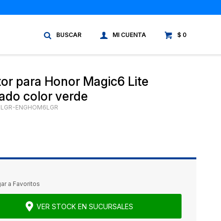
$
0
tor para Honor Magic6 Lite
do color verde
LGR-ENGHOM6LGR
VER STOCK EN SUCURSALES