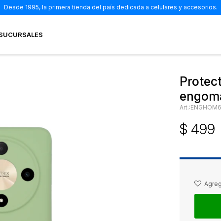
Desde 1995, la primera tienda del país dedicada a celulares y accesorios.
SUCURSALES
Protec
engoma
ENGHOM6
$
499