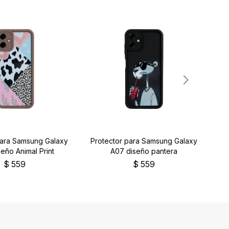
para Samsung Galaxy
Protector para Samsung Galaxy
Pr
eño Animal Print
A07 diseño pantera
$
559
$
559