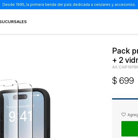
Desde 1995, la primera tienda del país dedicada a celulares y accesorios.
SUCURSALES
Pack p
+ 2 vid
CAIP16PB
$
699