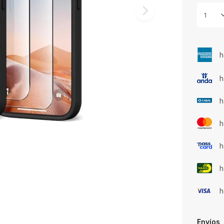
1
h
h
h
h
h
h
h
Envíos