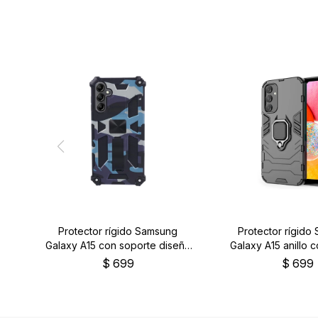
Protector rígido Samsung
Protector rígido
Galaxy A15 con soporte diseño
Galaxy A15 anillo 
camuflado
$
699
$
699