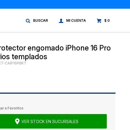
$
0
rotector engomado iPhone 16 Pro
rios templados
KT-CAIP16PBKT
VER STOCK EN SUCURSALES