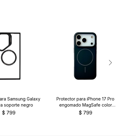
para Samsung Galaxy
Protector para iPhone 17 Pro
P
ra soporte negro
engomado MagSafe color
en
negro
$
799
$
799