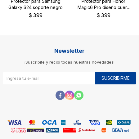
Protector para Samsung
Protector para Honor
Galaxy S24 soporte negro
Magic6 Pro diseño cuero
color rosa
$
399
$
399
Newsletter
¡Suscribite y recibí todas nuestras novedades!
SUSCRIBIRME


