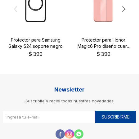
Protector para Samsung
Protector para Honor
Galaxy S24 soporte negro
Magic6 Pro diseño cuero
color rosa
$
399
$
399
Newsletter
¡Suscribite y recibí todas nuestras novedades!
SUSCRIBIRME


