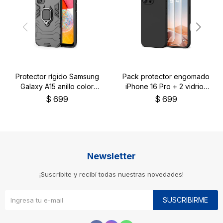
Protector rígido Samsung
Pack protector engomado
Galaxy A15 anillo color
iPhone 16 Pro + 2 vidrios
negro
templados
$
699
$
699
Newsletter
¡Suscribite y recibí todas nuestras novedades!
SUSCRIBIRME