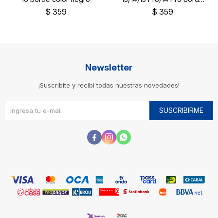
color negro
$
359
$
359
Newsletter
¡Suscribite y recibí todas nuestras novedades!
SUSCRIBIRME


