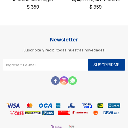
color negro
$
359
$
359
Newsletter
¡Suscribite y recibí todas nuestras novedades!
SUSCRIBIRME


