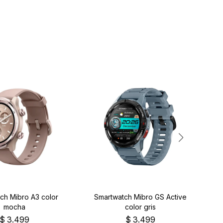
ch Mibro A3 color
Smartwatch Mibro GS Active
Sm
mocha
color gris
$
3.499
$
3.499