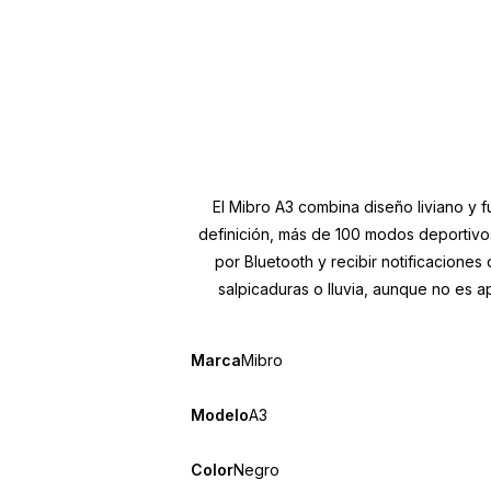
El Mibro A3 combina diseño liviano y fu
definición, más de 100 modos deportivos
por Bluetooth y recibir notificaciones
salpicaduras o lluvia, aunque no es a
Marca
Mibro
Modelo
A3
Color
Negro