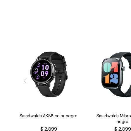
Smartwatch AK88 color negro
Smartwatch Mibro
negro
$
2.899
$
2.89