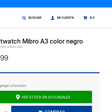
$
0
twatch Mibro A3 color negro
A3BK-MIBRA3BK
399
VER STOCK EN SUCURSALES