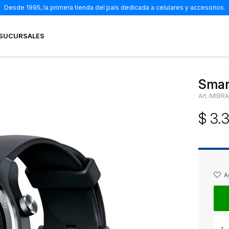
Desde 1995, la primera tienda del país dedicada a celulares y accesorios.
SUCURSALES
Smar
MIBR
$
3.