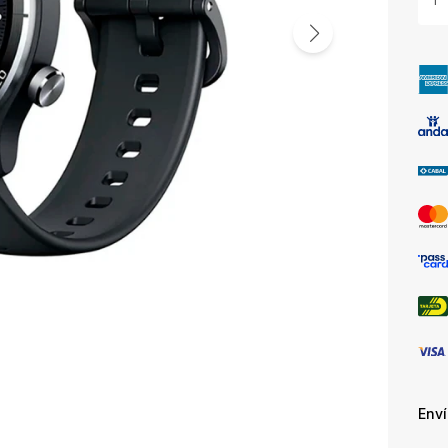
1
Env