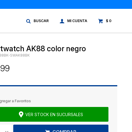
$
0
twatch AK88 color negro
88BK-SWAK88BK
899
VER STOCK EN SUCURSALES