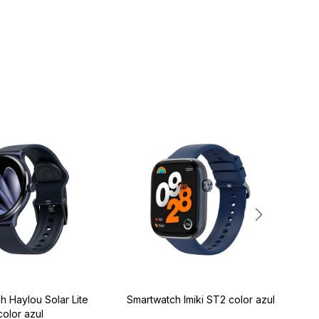
h Haylou Solar Lite
Smartwatch Imiki ST2 color azul
S
color azul