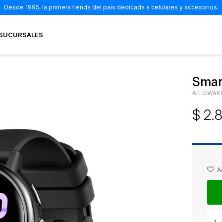
Desde 1995, la primera tienda del país dedicada a celulares y accesorios.
SUCURSALES
Smar
SWAK
$
2.