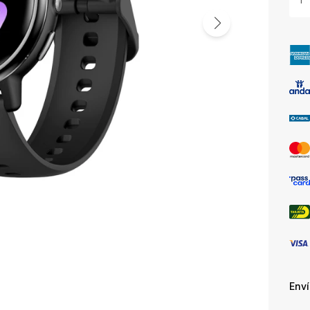
1
Env