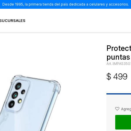
Desde 1995, la primera tienda del país dedicada a celulares y accesorios.
SUCURSALES
Protec
puntas
IMPA535G
$
499