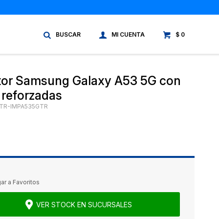
$
0
tor Samsung Galaxy A53 5G con
 reforzadas
TR-IMPA535GTR
VER STOCK EN SUCURSALES