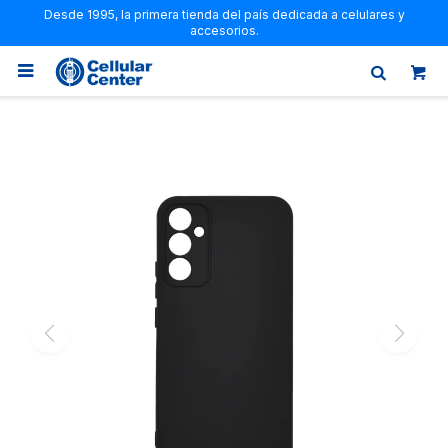
Desde 1995, la primera tienda del país dedicada a celulares y
accesorios.
