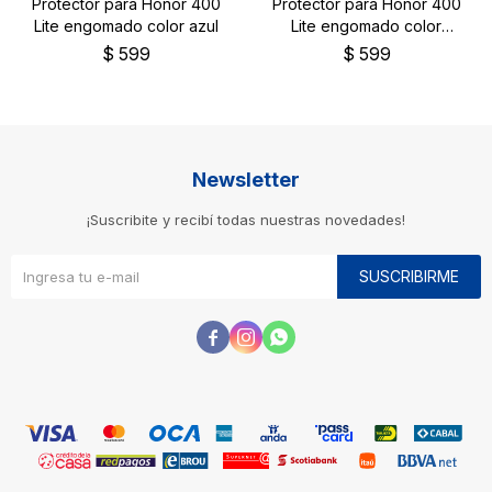
Protector para Honor 400
Protector para Honor 400
Lite engomado color azul
Lite engomado color
negro
$
599
$
599
Newsletter
¡Suscribite y recibí todas nuestras novedades!
SUSCRIBIRME


