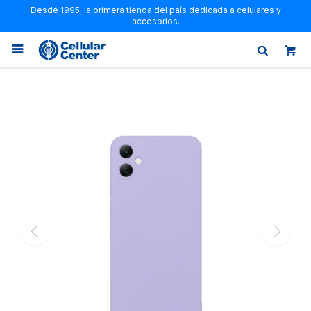
Desde 1995, la primera tienda del país dedicada a celulares y
accesorios.
