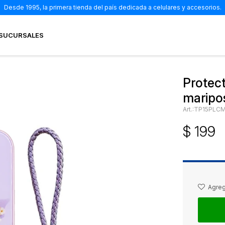
Desde 1995, la primera tienda del país dedicada a celulares y accesorios.
SUCURSALES
Protect
maripo
TP15PLC
$
199