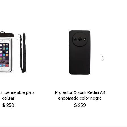
r impermeable para
Protector Xiaomi Redmi A3
Pr
celular
engomado color negro
$
250
$
259