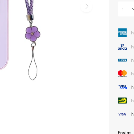
1
h
h
h
h
h
h
h
Envíos