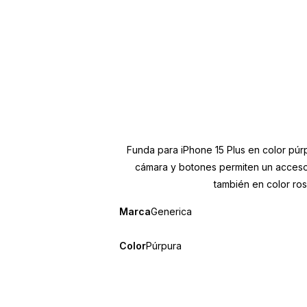
Funda para iPhone 15 Plus en color púr
cámara y botones permiten un acceso 
también en color ros
Marca
Generica
Color
Púrpura