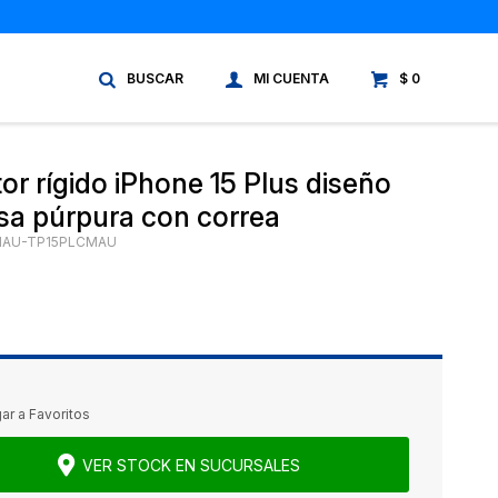
$
0
or rígido iPhone 15 Plus diseño
sa púrpura con correa
MAU-TP15PLCMAU
VER STOCK EN SUCURSALES