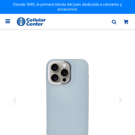
Desde 1995, la primera tienda del país dedicada a celulares y
accesorios.
