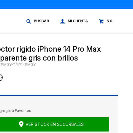
$
0
ctor rígido iPhone 14 Pro Max
parente gris con brillos
14PMGY-TPIP14PMGY
9
VER STOCK EN SUCURSALES