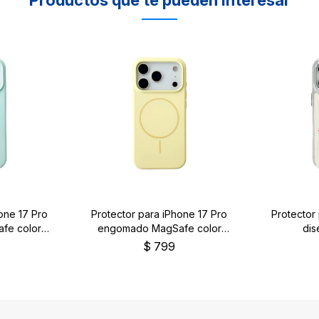
one 17 Pro
Protector para iPhone 17 Pro
Protector
fe color
engomado MagSafe color
dis
amarillo
$
799