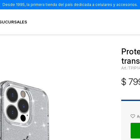
Desde 1995, la primera tienda del país dedicada a celulares y accesorios.
SUCURSALES
Prote
trans
TPIP
$
79