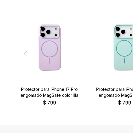
Protector para iPhone 17 Pro
Protector para iPh
engomado MagSafe color lila
engomado MagSa
verde
$
799
$
799