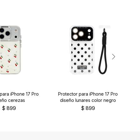
 para iPhone 17 Pro
Protector para iPhone 17 Pro
P
eño cerezas
diseño lunares color negro
$
899
$
899