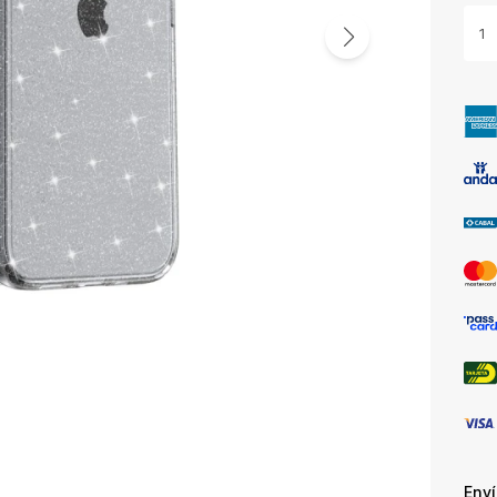
1
Env