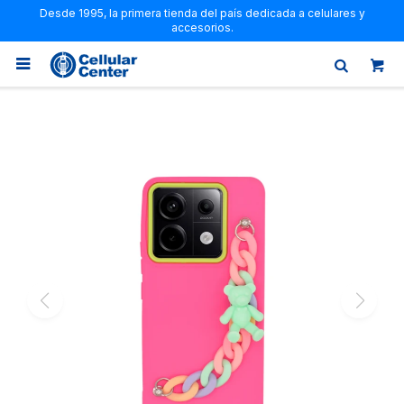
Desde 1995, la primera tienda del país dedicada a celulares y
accesorios.
