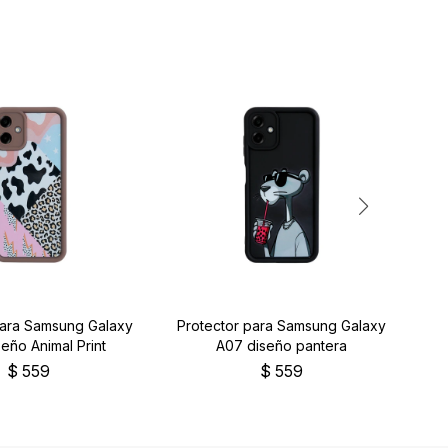
para Samsung Galaxy
Protector para Samsung Galaxy
Pr
eño Animal Print
A07 diseño pantera
$
559
$
559