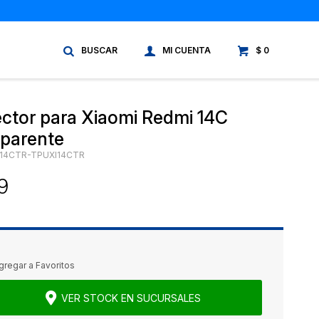
$
0
ector para Xiaomi Redmi 14C
sparente
14CTR-TPUXI14CTR
9
VER STOCK EN SUCURSALES