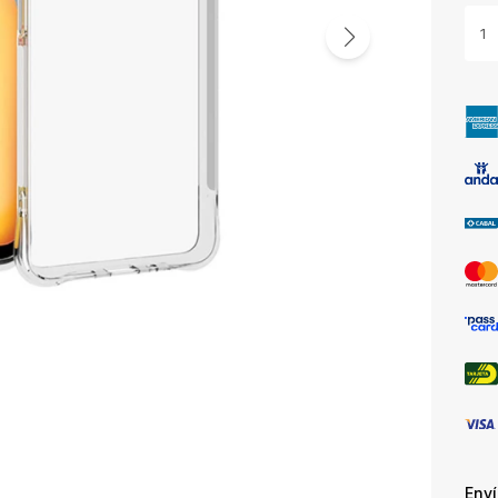
1
Env