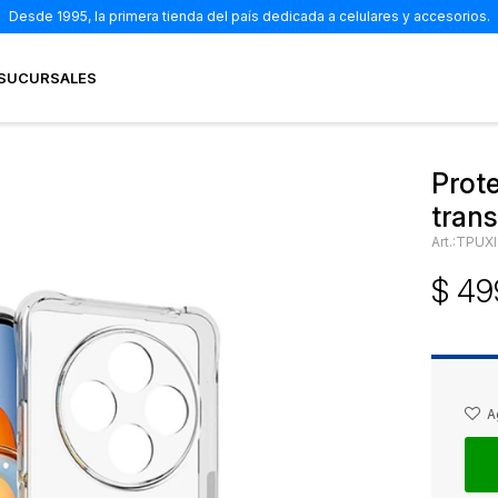
Desde 1995, la primera tienda del país dedicada a celulares y accesorios.
SUCURSALES
Prot
tran
TPUXI
$
49