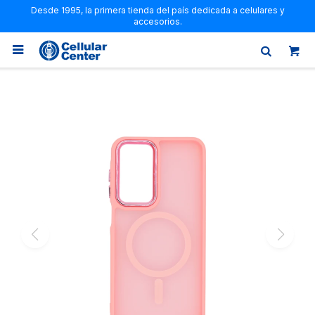
Desde 1995, la primera tienda del país dedicada a celulares y
accesorios.
