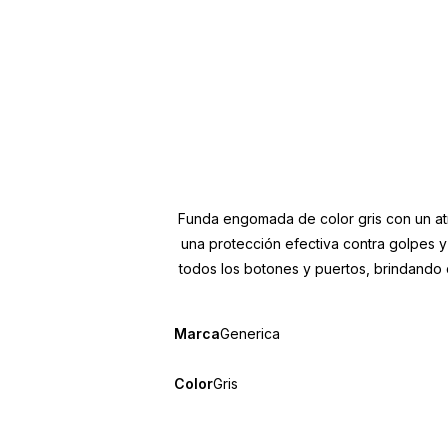
Funda engomada de color gris con un atr
una protección efectiva contra golpes y
todos los botones y puertos, brindando c
Marca
Generica
Color
Gris