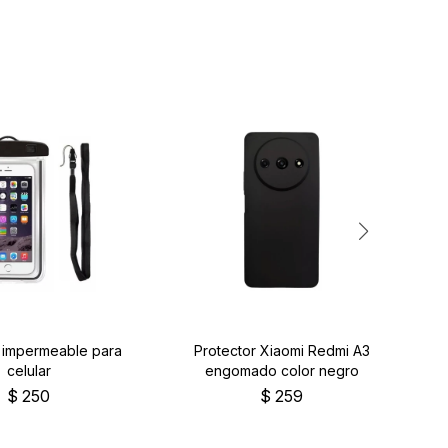
r impermeable para
Protector Xiaomi Redmi A3
Pr
celular
engomado color negro
$
250
$
259