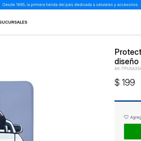
Desde 1995, la primera tienda del país dedicada a celulares y accesorios.
SUCURSALES
Protec
diseño
TPUSA33
$
199