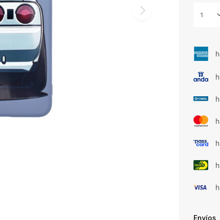
1
h
h
h
h
h
h
h
Envíos