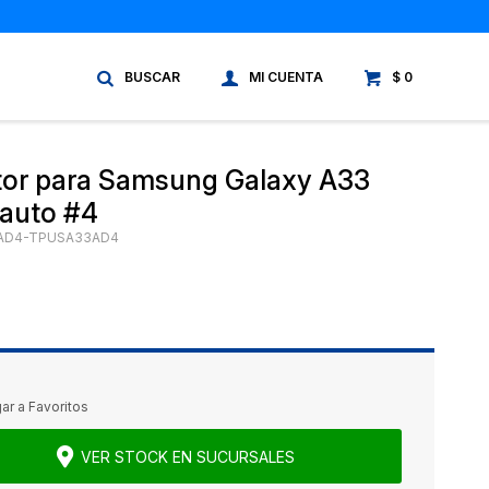
$
0
tor para Samsung Galaxy A33
 auto #4
AD4-TPUSA33AD4
VER STOCK EN SUCURSALES