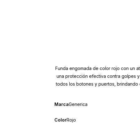
Funda engomada de color rojo con un atr
una protección efectiva contra golpes y
todos los botones y puertos, brindando c
Marca
Generica
Color
Rojo