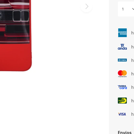
1
h
h
h
h
h
h
h
Envíos