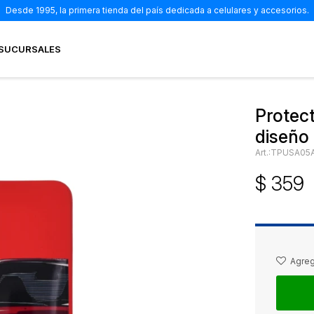
Desde 1995, la primera tienda del país dedicada a celulares y accesorios.
SUCURSALES
Protec
diseño
TPUSA05
$
359