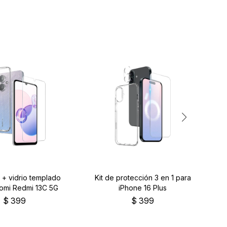
 + vidrio templado
Kit de protección 3 en 1 para
Pr
aomi Redmi 13C 5G
iPhone 16 Plus
$
399
$
399