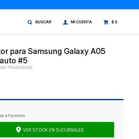
$
0
tor para Samsung Galaxy A05
 auto #5
AD5-TPUSA05AD5
VER STOCK EN SUCURSALES