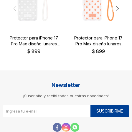
Protector para iPhone 17
Protector para iPhone 17
Pro Max diseño lunares
Pro Max diseño lunares
color blanco
color naranja
$
899
$
899
Newsletter
¡Suscribite y recibí todas nuestras novedades!
SUSCRIBIRME


