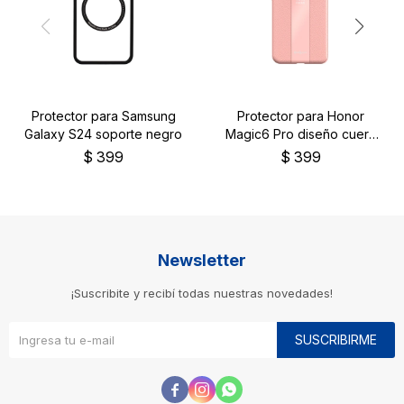
Protector para Samsung
Protector para Honor
Galaxy S24 soporte negro
Magic6 Pro diseño cuero
color rosa
$
399
$
399
Newsletter
¡Suscribite y recibí todas nuestras novedades!
SUSCRIBIRME


