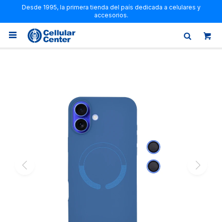
Desde 1995, la primera tienda del país dedicada a celulares y
accesorios.
