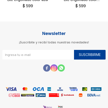
negro
$
599
$
599
Newsletter
¡Suscribite y recibí todas nuestras novedades!
SUSCRIBIRME


