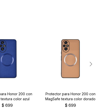
 para Honor 200 con
Protector para Honor 200 con
Pr
textura color azul
MagSafe textura color dorado
$
699
$
699