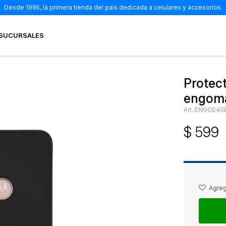
Desde 1995, la primera tienda del país dedicada a celulares y accesorios.
SUCURSALES
Protec
engoma
ENGOE40
$
599