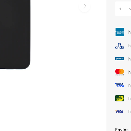
1
h
h
h
h
h
h
h
Envíos