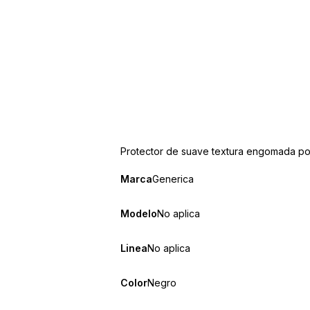
Protector de suave textura engomada por
Marca
Generica
Modelo
No aplica
Linea
No aplica
Color
Negro