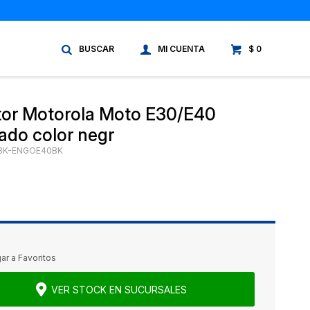
$
0
tor Motorola Moto E30/E40
do color negr
BK-ENGOE40BK
VER STOCK EN SUCURSALES