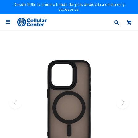
Desde 1995, la primera tienda del país dedicada a celulares y
accesorios.
