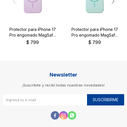
Protector para iPhone 17
Protector para iPhone 17
Pro engomado MagSafe
Pro engomado MagSafe
color lila
color verde
$
799
$
799
Newsletter
¡Suscribite y recibí todas nuestras novedades!
SUSCRIBIRME


