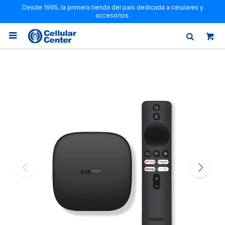
Desde 1995, la primera tienda del país dedicada a celulares y
accesorios.
