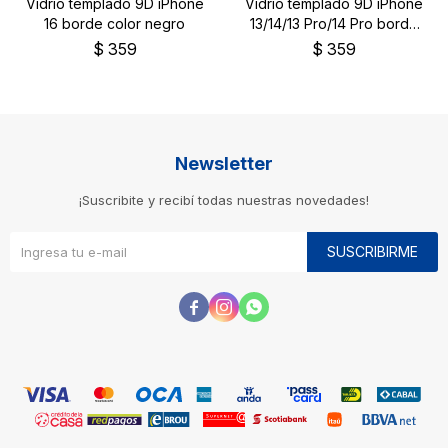
Vidrio templado 9D iPhone
Vidrio templado 9D iPhone
16 borde color negro
13/14/13 Pro/14 Pro borde
color negro
$
359
$
359
Newsletter
¡Suscribite y recibí todas nuestras novedades!
SUSCRIBIRME


