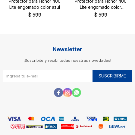
Protector para Honor 400
Protector para Honor 400
Lite engomado color azul
Lite engomado color
negro
$
599
$
599
Newsletter
¡Suscribite y recibí todas nuestras novedades!
SUSCRIBIRME


