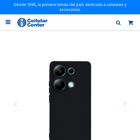
Desde 1995, la primera tienda del país dedicada a celulares y
accesorios.
