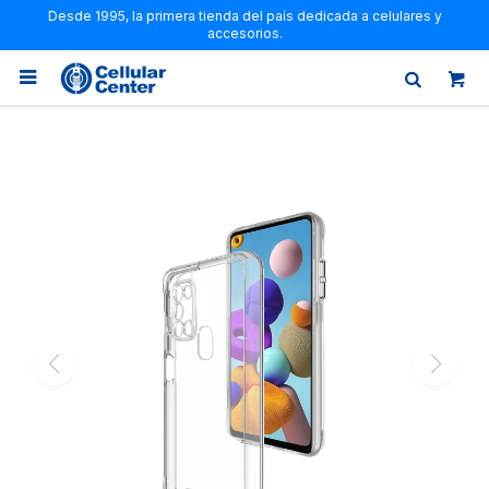
Desde 1995, la primera tienda del país dedicada a celulares y
accesorios.
