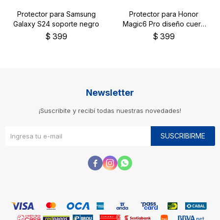
Protector para Samsung
Protector para Honor
Galaxy S24 soporte negro
Magic6 Pro diseño cuero
color rosa
$
399
$
399
Newsletter
¡Suscribite y recibí todas nuestras novedades!
SUSCRIBIRME


