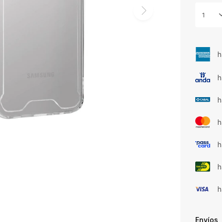
1
h
h
h
h
h
h
h
Envíos