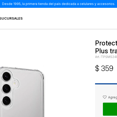
Desde 1995, la primera tienda del país dedicada a celulares y accesorios.
SUCURSALES
Protec
Plus t
TPSMS24
$
359