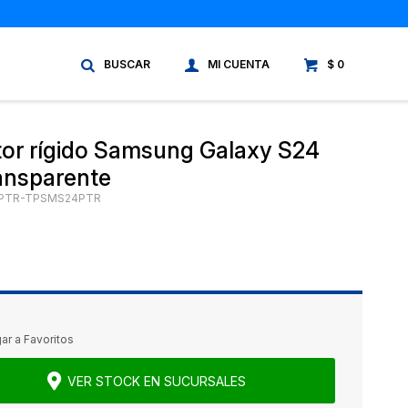
$
0
tor rígido Samsung Galaxy S24
ransparente
PTR-TPSMS24PTR
VER STOCK EN SUCURSALES