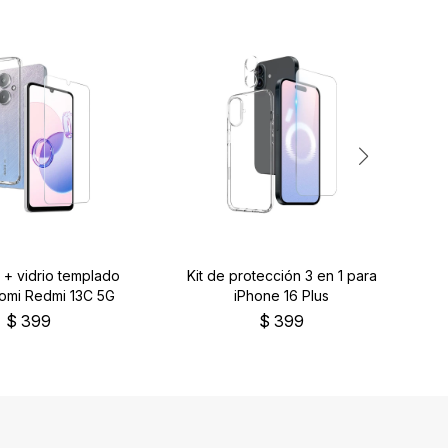
 + vidrio templado
Kit de protección 3 en 1 para
Pr
aomi Redmi 13C 5G
iPhone 16 Plus
$
399
$
399