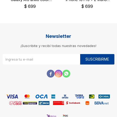
negro
templados
$
699
$
699
Newsletter
¡Suscribite y recibí todas nuestras novedades!
SUSCRIBIRME


