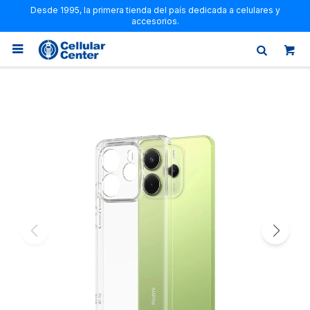
Desde 1995, la primera tienda del país dedicada a celulares y
accesorios.
