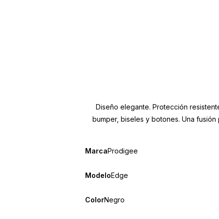
Diseño elegante. Protección resisten
bumper, biseles y botones. Una fusión 
Marca
Prodigee
Modelo
Edge
Color
Negro