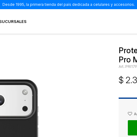
Desde 1995, la primera tienda del país dedicada a celulares y accesorios.
SUCURSALES
Prot
Pro 
PRI17
$
2.