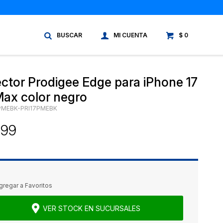
$
0
ector Prodigee Edge para iPhone 17
Max color negro
PMEBK-PRI17PMEBK
399
VER STOCK EN SUCURSALES