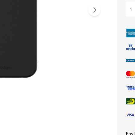
1
Env