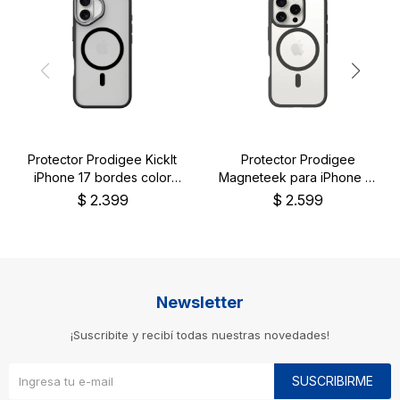
Protector Prodigee KickIt
Protector Prodigee
iPhone 17 bordes color
Magneteek para iPhone 16
negro
Pro negro
$
2.399
$
2.599
Newsletter
¡Suscribite y recibí todas nuestras novedades!
SUSCRIBIRME