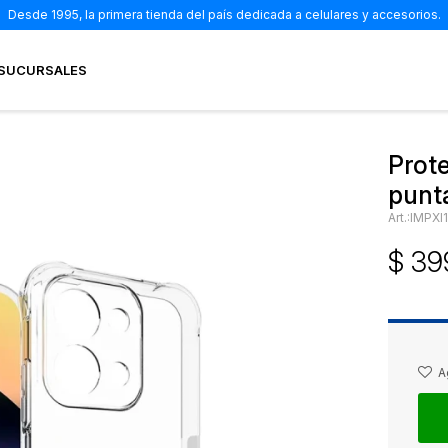
Desde 1995, la primera tienda del país dedicada a celulares y accesorios.
SUCURSALES
Prot
punt
IMPXI
$
39