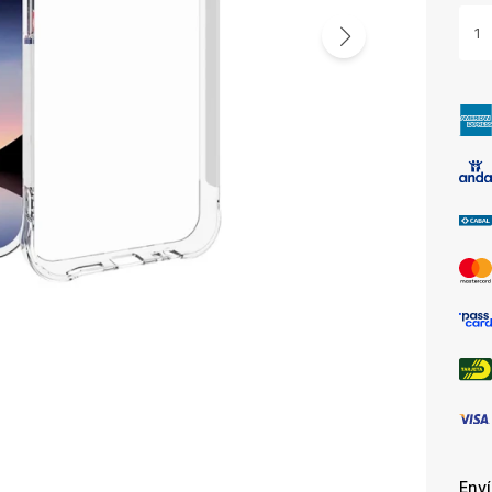
1
Env