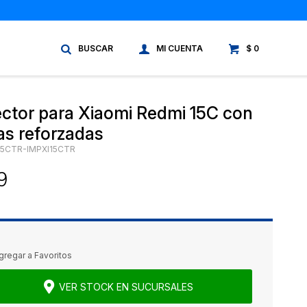
$
0
ector para Xiaomi Redmi 15C con
as reforzadas
15CTR-IMPXI15CTR
9
VER STOCK EN SUCURSALES