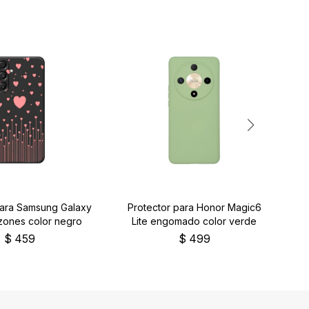
para Samsung Galaxy
Protector para Honor Magic6
P
zones color negro
Lite engomado color verde
$
459
$
499