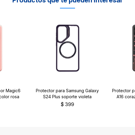
nor Magic6
Protector para Samsung Galaxy
Protector 
color rosa
S24 Plus soporte violeta
A16 cora
$
399