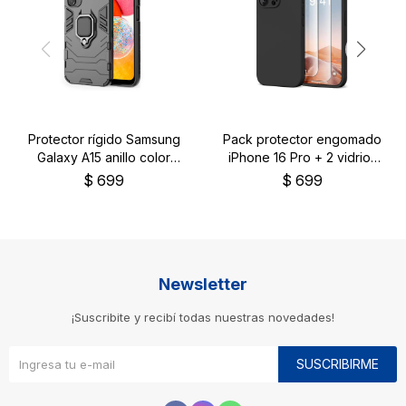
Protector rígido Samsung
Pack protector engomado
Galaxy A15 anillo color
iPhone 16 Pro + 2 vidrios
negro
templados
$
699
$
699
Newsletter
¡Suscribite y recibí todas nuestras novedades!
SUSCRIBIRME