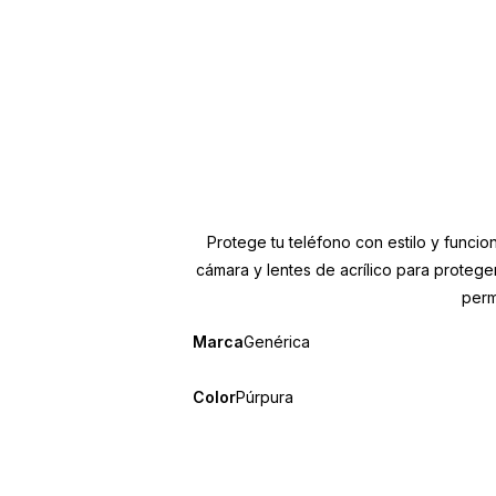
Protege tu teléfono con estilo y funcio
cámara y lentes de acrílico para proteg
perm
Marca
Genérica
Color
Púrpura