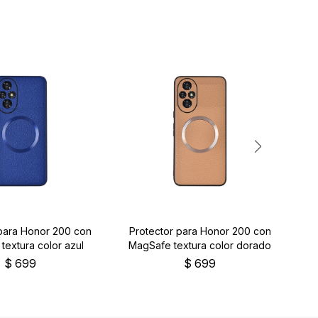
 para Honor 200 con
Protector para Honor 200 con
Pr
textura color azul
MagSafe textura color dorado
$
699
$
699