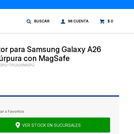
$
0
tor para Samsung Galaxy A26
púrpura con MagSafe
GPU-TPUA26MGPU
VER STOCK EN SUCURSALES