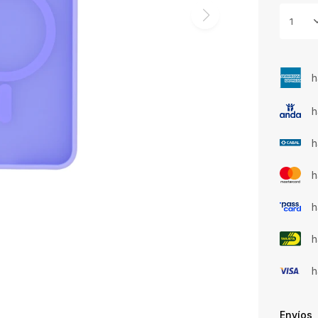
1
h
h
h
h
h
h
h
Envíos