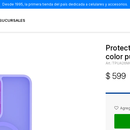
Desde 1995, la primera tienda del país dedicada a celulares y accesorios.
SUCURSALES
Protec
color 
TPUA26M
$
599