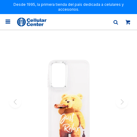
Desde 1995, la primera tienda del país dedicada a celulares y
accesorios.
