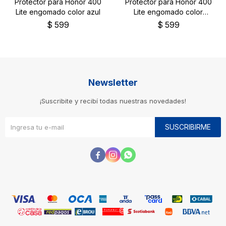
Protector para Honor 400
Protector para Honor 400
Lite engomado color azul
Lite engomado color
negro
$
599
$
599
Newsletter
¡Suscribite y recibí todas nuestras novedades!
SUSCRIBIRME


