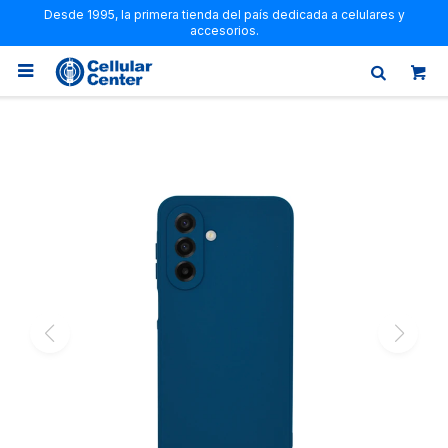
Desde 1995, la primera tienda del país dedicada a celulares y
accesorios.
