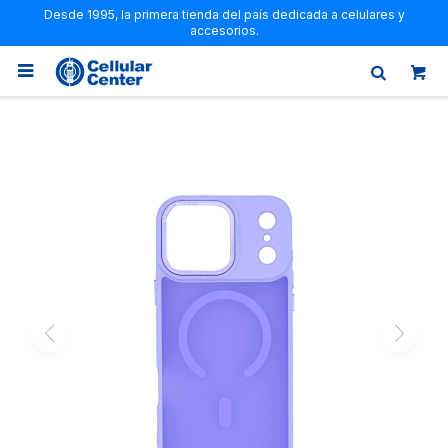
Desde 1995, la primera tienda del país dedicada a celulares y
accesorios.
