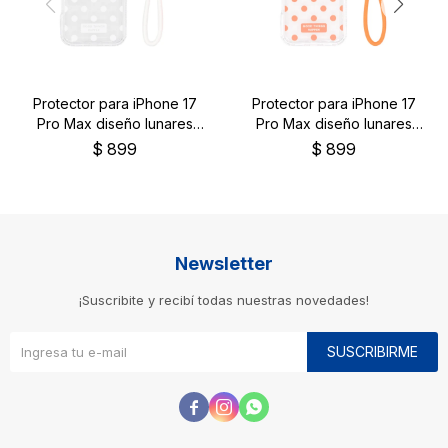
Protector para iPhone 17
Protector para iPhone 17
Pro Max diseño lunares
Pro Max diseño lunares
color blanco
color naranja
$
899
$
899
Newsletter
¡Suscribite y recibí todas nuestras novedades!
SUSCRIBIRME


