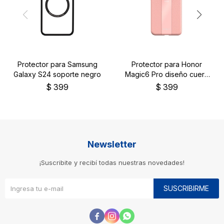
Protector para Samsung
Protector para Honor
Galaxy S24 soporte negro
Magic6 Pro diseño cuero
color rosa
$
399
$
399
Newsletter
¡Suscribite y recibí todas nuestras novedades!
SUSCRIBIRME


