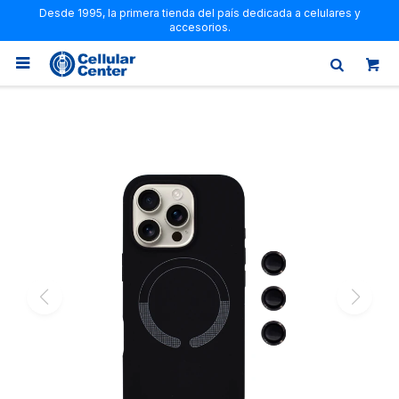
Desde 1995, la primera tienda del país dedicada a celulares y
accesorios.
