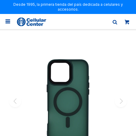
Desde 1995, la primera tienda del país dedicada a celulares y
accesorios.
