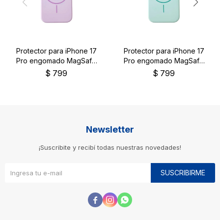
Protector para iPhone 17
Protector para iPhone 17
Pro engomado MagSafe
Pro engomado MagSafe
color lila
color verde
$
799
$
799
Newsletter
¡Suscribite y recibí todas nuestras novedades!
SUSCRIBIRME


