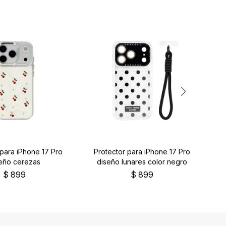
 para iPhone 17 Pro
Protector para iPhone 17 Pro
P
eño cerezas
diseño lunares color negro
$
899
$
899