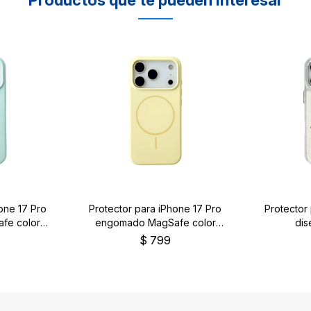
one 17 Pro
Protector para iPhone 17 Pro
Protector
fe color
engomado MagSafe color
dis
amarillo
$
799