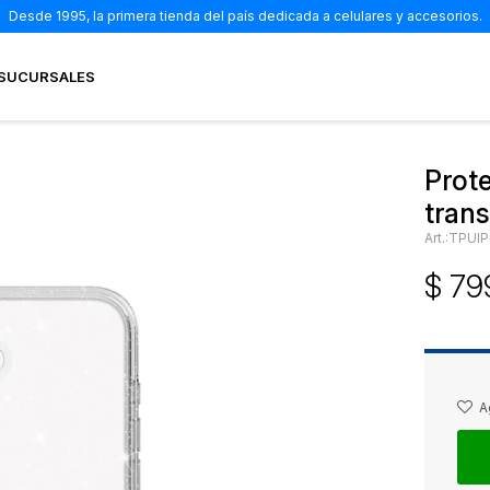
Desde 1995, la primera tienda del país dedicada a celulares y accesorios.
SUCURSALES
Prote
trans
TPUI
$
79