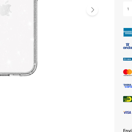
1
Env