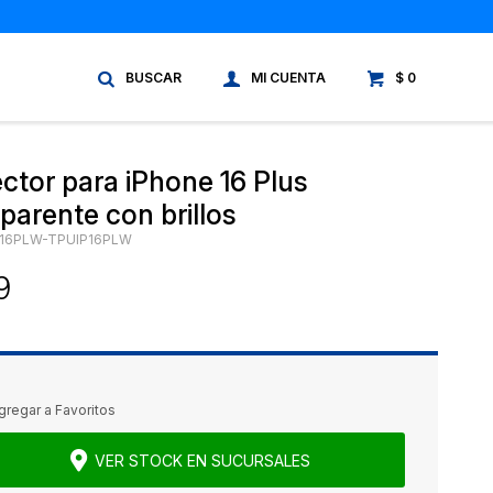
$
0
ctor para iPhone 16 Plus
parente con brillos
P16PLW-TPUIP16PLW
9
VER STOCK EN SUCURSALES