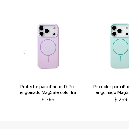
Protector para iPhone 17 Pro
Protector para iPh
engomado MagSafe color lila
engomado MagSa
verde
$
799
$
799