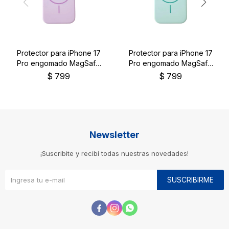
Protector para iPhone 17
Protector para iPhone 17
Pro engomado MagSafe
Pro engomado MagSafe
color lila
color verde
$
799
$
799
Newsletter
¡Suscribite y recibí todas nuestras novedades!
SUSCRIBIRME


