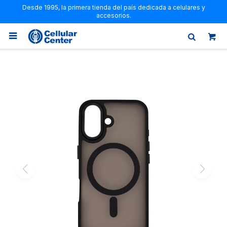
Desde 1995, la primera tienda del país dedicada a celulares y
accesorios.
