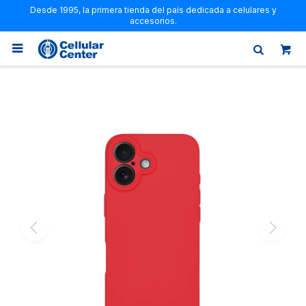
Desde 1995, la primera tienda del país dedicada a celulares y
accesorios.
