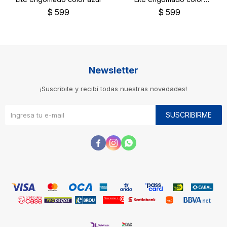
negro
$
599
$
599
Newsletter
¡Suscribite y recibí todas nuestras novedades!
SUSCRIBIRME


