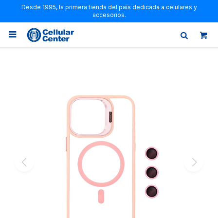
Desde 1995, la primera tienda del país dedicada a celulares y
accesorios.
