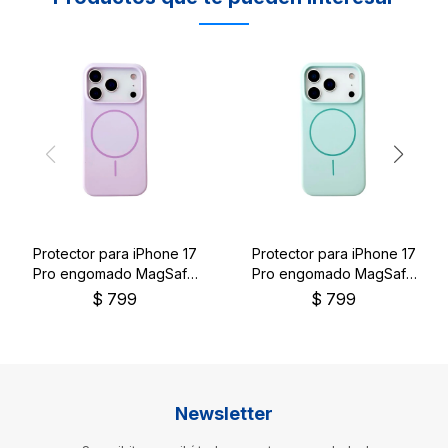
Protector para iPhone 17
Protector para iPhone 17
Pro engomado MagSafe
Pro engomado MagSafe
color lila
color verde
$
799
$
799
Newsletter